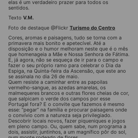
elas é um verdadeiro prazer para todos os
sentidos.
Texto
V.M.
Foto de destaque @Flickr
Turismo do Centro
Cores, aromas e paisagens, tudo se torna com a
primavera mais bonito e apetecível. Até a
disposição e o humor melhoram neste que é o mês
que homenageia a Mãe e Nossa Senhora de Fátima.
E, já agora, não se esqueça de ir para o campo e
fazer o seu próprio ramo para celebrar o Dia da
Espiga, na Quinta-feira da Ascensão, que este ano
se assinala no dia 26 de maio.
Quem resiste a caminhar entre as papoilas
vermelho-sangue, as azedas amarelas, os
malmequeres brancos e outras flores cheias de cor,
que salpicam o verde dos campos por esse
Portugal fora? E o convite que fazemos é mesmo
esse: “pegar” na família e procurar paisagens onde
o convívio com a natureza seja privilegiado.
Descobrir locais novos, fazer piqueniques e jogos
em pleno campo. Ou, quem sabe, num programa a
dois, assistir, juntinhos, a um magnífico pôr do sol,
num monte rodeado de flores.