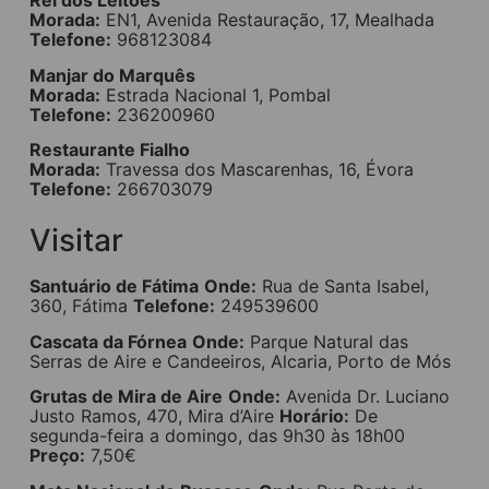
Rei dos Leitões
Morada:
EN1, Avenida Restauração, 17, Mealhada
Telefone:
968123084
Manjar do Marquês
Morada:
Estrada Nacional 1, Pombal
Telefone:
236200960
Restaurante Fialho
Morada:
Travessa dos Mascarenhas, 16, Évora
Telefone:
266703079
Visitar
Santuário de Fátima
Onde:
Rua de Santa Isabel,
360, Fátima
Telefone:
249539600
Cascata da Fórnea
Onde:
Parque Natural das
Serras de Aire e Candeeiros, Alcaria, Porto de Mós
Grutas de Mira de Aire
Onde:
Avenida Dr. Luciano
Justo Ramos, 470, Mira d’Aire
Horário:
De
segunda-feira a domingo, das 9h30 às 18h00
Preço:
7,50€