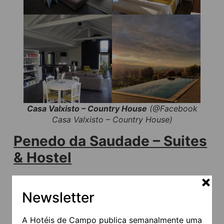
Casa Valxisto – Country House
(@Facebook
Casa Valxisto – Country House)
Penedo da Saudade – Suites
& Hostel
Localizado na zona nobre do Jardim do Penedo da
Saudade, Coimbra, em área protegida do
Newsletter
Património da UNESCO e a poucos minutos do
Jardim botânico,
Penedo da Saudade – Suites &
Hostel
é muito mais do que um espaço de
A Hotéis de Campo publica semanalmente uma
dormida. Respeitando as características da