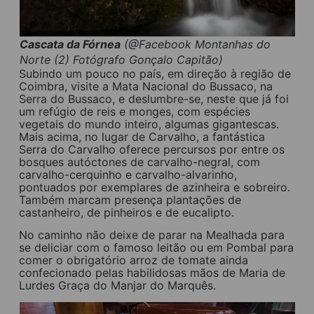
Cascata da Fórnea
(@Facebook Montanhas do
Norte (2) Fotógrafo Gonçalo Capitão)
Subindo um pouco no país, em direção à região de
Coimbra, visite a Mata Nacional do Bussaco, na
Serra do Bussaco, e deslumbre-se, neste que já foi
um refúgio de reis e monges, com espécies
vegetais do mundo inteiro, algumas gigantescas.
Mais acima, no lugar de Carvalho, a fantástica
Serra do Carvalho oferece percursos por entre os
bosques autóctones de carvalho-negral, com
carvalho-cerquinho e carvalho-alvarinho,
pontuados por exemplares de azinheira e sobreiro.
Também marcam presença plantações de
castanheiro, de pinheiros e de eucalipto.
No caminho não deixe de parar na Mealhada para
se deliciar com o famoso leitão ou em Pombal para
comer o obrigatório arroz de tomate ainda
confecionado pelas habilidosas mãos de Maria de
Lurdes Graça do Manjar do Marquês.