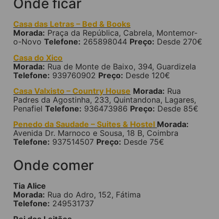
Onde ficar
Casa das Letras – Bed & Books
Morada:
Praça da República, Cabrela, Montemor-
o-Novo
Telefone:
265898044
Preço:
Desde 270€
Casa do Xico
Morada:
Rua de Monte de Baixo, 394, Guardizela
Telefone:
939760902
Preço:
Desde 120€
Casa Valxisto – Country House
Morada:
Rua
Padres da Agostinha, 233, Quintandona, Lagares,
Penafiel
Telefone:
936473986
Preço:
Desde 85€
Penedo da Saudade – Suites & Hostel
Morada:
Avenida Dr. Marnoco e Sousa, 18 B, Coimbra
Telefone:
937514507
Preço:
Desde 75€
Onde comer
Tia Alice
Morada:
Rua do Adro, 152, Fátima
Telefone:
249531737