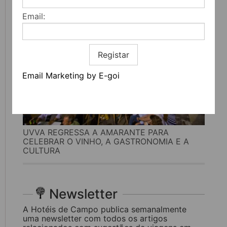
Email:
Registar
Email Marketing by E-goi
UVVA REGRESSA A AMARANTE PARA
CELEBRAR O VINHO, A GASTRONOMIA E A
CULTURA
Newsletter
A Hotéis de Campo publica semanalmente
uma newsletter com todos os artigos