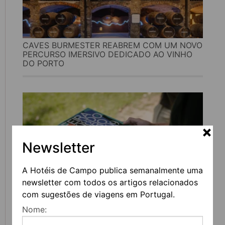
CAVES BURMESTER REABREM COM UM NOVO
PERCURSO IMERSIVO DEDICADO AO VINHO
DO PORTO
Newsletter
A Hotéis de Campo publica semanalmente uma
newsletter com todos os artigos relacionados
com sugestões de viagens em Portugal.
FEIRA DO LIVRO DO PORTO REGRESSA COM
Nome:
MAIS DE 200 ATIVIDADES DEDICADAS À
LITERATURA, MÚSICA E PENSAMENTO