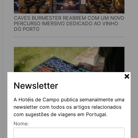
CAVES BURMESTER REABREM COM UM NOVO
PERCURSO IMERSIVO DEDICADO AO VINHO
DO PORTO
Newsletter
A Hotéis de Campo publica semanalmente uma
newsletter com todos os artigos relacionados
FEIRA DO LIVRO DO PORTO REGRESSA COM
com sugestões de viagens em Portugal.
MAIS DE 200 ATIVIDADES DEDICADAS À
Nome:
LITERATURA, MÚSICA E PENSAMENTO