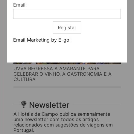
Email:
Registar
Email Marketing by E-goi
UVVA REGRESSA A AMARANTE PARA
CELEBRAR O VINHO, A GASTRONOMIA E A
CULTURA
Newsletter
A Hotéis de Campo publica semanalmente
uma newsletter com todos os artigos
relacionados com sugestões de viagens em
Portugal.