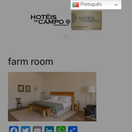
Português
farm room
Facebook
Twitter
Email
LinkedIn
WhatsApp
Share