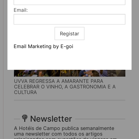
Email:
Registar
Email Marketing by E-goi
UVVA REGRESSA A AMARANTE PARA
CELEBRAR O VINHO, A GASTRONOMIA E A
CULTURA
Newsletter
A Hotéis de Campo publica semanalmente
uma newsletter com todos os artigos