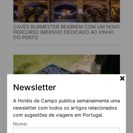
CAVES BURMESTER REABREM COM UM NOVO
PERCURSO IMERSIVO DEDICADO AO VINHO
DO PORTO
Newsletter
A Hotéis de Campo publica semanalmente uma
newsletter com todos os artigos relacionados
com sugestões de viagens em Portugal.
FEIRA DO LIVRO DO PORTO REGRESSA COM
Nome:
MAIS DE 200 ATIVIDADES DEDICADAS À
LITERATURA, MÚSICA E PENSAMENTO