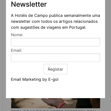
Newsletter
A Hotéis de Campo publica semanalmente uma
newsletter com todos os artigos relacionados
com sugestões de viagens em Portugal.
Nome:
CAVES BURMESTER REABREM COM UM NOVO
PERCURSO IMERSIVO DEDICADO AO VINHO
DO PORTO
Email:
Registar
Email Marketing by E-goi