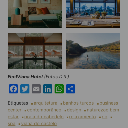
FeelViana Hotel
(Fotos D.R.)
Facebook
Twitter
Email
LinkedIn
WhatsApp
Share
Etiquetas
arquitetura
banhos turcos
business
center
contemporâneo
design
naturezae bem
estar
praia do cabedelo
relaxamento
rio
spa
viana do castelo