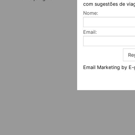
com sugestões de via
Nome:
Email:
Reg
Email Marketing by E-