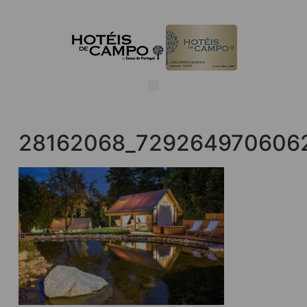
28162068_729264970606