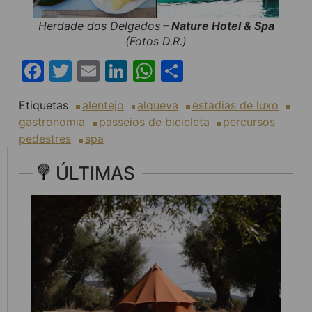
Herdade dos Delgados
– Nature Hotel & Spa
(Fotos D.R.)
Facebook
Twitter
Email
LinkedIn
WhatsApp
Share
Etiquetas
alentejo
alqueva
estadias de luxo
gastronomia
passeios de bicicleta
percursos
pedestres
spa
ÚLTIMAS