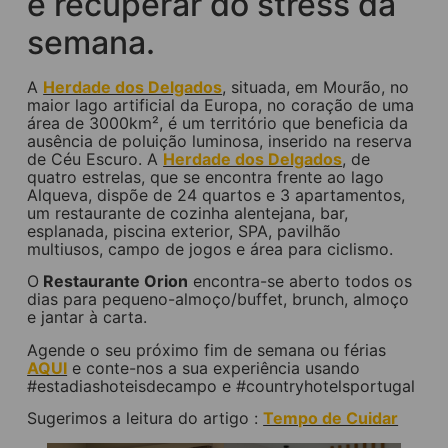
e recuperar do stress da
semana.
A
Herdade dos Delgados
, situada, em Mourão, no
maior lago artificial da Europa, no coração de uma
área de 3000km², é um território que beneficia da
ausência de poluição luminosa, inserido na reserva
de Céu Escuro. A
Herdade dos Delgados
, de
quatro estrelas, que se encontra frente ao lago
Alqueva, dispõe de 24 quartos e 3 apartamentos,
um restaurante de cozinha alentejana, bar,
esplanada, piscina exterior, SPA, pavilhão
multiusos, campo de jogos e área para ciclismo.
O
Restaurante Orion
encontra-se aberto todos os
dias para pequeno-almoço/buffet, brunch, almoço
e jantar à carta.
Agende o seu próximo fim de semana ou férias
AQUI
e conte-nos a sua experiência usando
#estadiashoteisdecampo e #countryhotelsportugal
Sugerimos a leitura do artigo :
Tempo de Cuidar