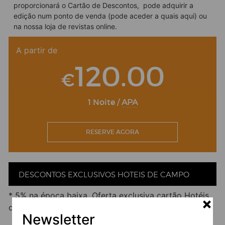
proporcionará o Cartão de Descontos, pode adquirir a
ser em taipa, material da terra, que nos proporciona um
ambiente impar, pela sua constituição.
edição num ponto de venda (pode aceder a quais
aqui
) ou
Na herdade em dias de chuva, usufrui-se de livros,
na nossa
loja de revistas online
.
revistas e filmes, música, e as lareiras que nos aquecem
a alma em dias de inverno…
A partir de
Facebook
Twitter
Email
LinkedIn
WhatsApp
Share
120.00
€
1 Noite /
APA
RESERVE AGORA
DESCONTOS EXCLUSIVOS HOTEIS DE CAMPO
* 5% na época baixa. Oferta exclusiva cartão Hotéis
de Campo.
Newsletter