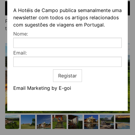
PREÇOS
A Hotéis de Campo publica semanalmente uma
newsletter com todos os artigos relacionados
Preços variam entre € 120 e € 190, dependendo da
com sugestões de viagens em Portugal.
tipologia e época do ano
Nome:
Email:
Registar
Email Marketing by E-goi