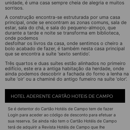
unidade, é uma casa sempre cheia de alegria e muitos
sorrisos.
A construção encontra-se estruturada por uma casa
principal, onde se encontram as zonas comuns, sala de
estar, sala do chá, e sala do pequeno-almoço, que
durante a tarde e noite se transforma em biblioteca,
onde podemos
desfolhar os livros da casa, onde sentimos o cheiro a
bolo acabado de fazer, é também nesta casa principal
que se encontra a suíte ‘sexto sentido’.
Três quartos e duas suítes estão alinhados no primeiro
edifício, este era a antiga habitação da herdade, onde
ainda podemos descobrir a fachada do forno a lenha na
suíte ‘oir’ ou a chaminé do antigo fumeiro na suíte ‘olor’.
Entre estes dois edifícios encontram-se os jardins
dando acesso à piscina que quebra sobre a planície,
HOTEL ADERENTE CARTÃO HOTEIS DE CAMPO
onde podemos contemplar o pôr do sol. Numa zona
mais reservada surgem as palafitas, que proporcionam
momentos inesquecíveis.
Se é detentor do Cartão Hotéis de Campo tem de fazer
Login para aceder ao código de desconto para efetuar a
Os quartos são cômodos para estadia durante todo o
sua reserva. Se ainda não tem o Cartão Hotéis de Campo
ano. Há quartos com aquecimento central, pavimento
terá de adquirir a Revista Hotéis de Campo que lhe
radiante, lareiras, ar condicionado, além da construção