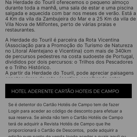
Na Herdade do Touril oferecemos o pequeno almoço
durante toda a manhã, uma sala de estar e uma piscina
salgada e aquecida com bar nos meses de verão. Está a
4 Km da vila da Zambujeira do Mar e a 25 Km da vila de
Vila Nova de Milfontes, perto de várias praias e
restaurantes.
A Herdade do Touril é parceira da Rota Vicentina
(Associação para a Promoção do Turismo de Natureza
no Litoral Alentejano e Vicentina) com mais de 340km
de percursos pedestres na costa sudoeste de Portugal,
divididos por dois percursos: o Trilhos dos Pescadores
e o Trilho Histórico.
A partir da Herdade do Touril, pode apreciar paisagens
espetaculares da rota vicentina, escolhendo entre
circuitos mais curtos ou mais longos, a maioria apenas
para os caminhantes, mas algumas delas também
HOTEL ADERENTE CARTÃO HOTEIS DE CAMPO
podem ser feitas de bicicleta.
Facebook
Twitter
Email
LinkedIn
WhatsApp
Share
Se é detentor do Cartão Hotéis de Campo tem de fazer
Login para aceder ao código de desconto para efetuar a
sua reserva. Se ainda não tem o Cartão Hotéis de Campo
terá de adquirir a Revista Hotéis de Campo que lhe
proporcionará o Cartão de Descontos, pode adquirir a
edição num ponto de venda (pode aceder a quais
aqui
) ou