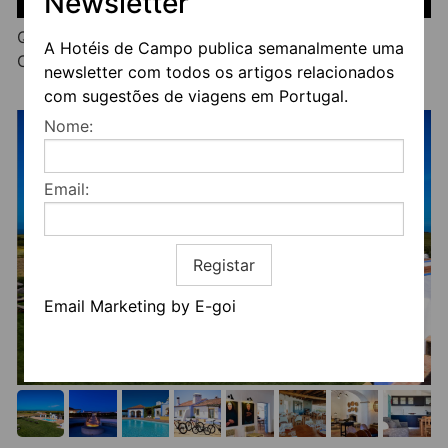
Newsletter
Quartos a partir de €100 Suites a partir de €160
A Hotéis de Campo publica semanalmente uma
Casas a partir de €185
newsletter com todos os artigos relacionados
com sugestões de viagens em Portugal.
Nome:
Email:
Registar
Email Marketing by E-goi