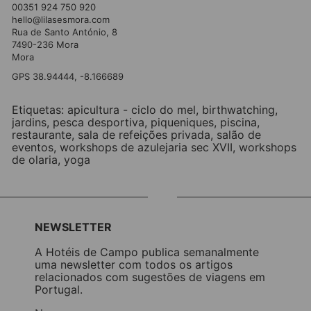
00351 924 750 920
hello@lilasesmora.com
Rua de Santo António, 8
7490-236 Mora
Mora
GPS 38.94444, -8.166689
Etiquetas:
apicultura - ciclo do mel
,
birthwatching
,
jardins
,
pesca desportiva
,
piqueniques
,
piscina
,
restaurante
,
sala de refeições privada
,
salão de
eventos
,
workshops de azulejaria sec XVII
,
workshops
de olaria
,
yoga
NEWSLETTER
A Hotéis de Campo publica semanalmente
uma newsletter com todos os artigos
relacionados com sugestões de viagens em
Portugal.