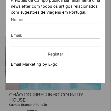
A Hotéis de Campo publica semanalmente uma
newsletter com todos os artigos relacionados
com sugestões de viagens em Portugal.
Nome:
€119
(a partir de)
Email:
Registar
Email Marketing by E-goi
CHÃO DO RIBEIRINHO COUNTRY
HOUSE
Castelo Branco -> Fundão