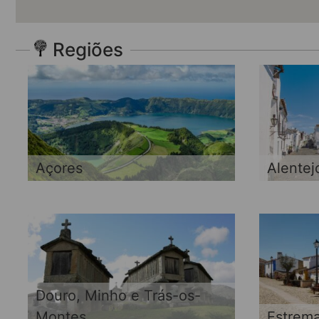
Regiões
Açores
Alentej
Douro, Minho e Trás-os-
Montes
Estrem