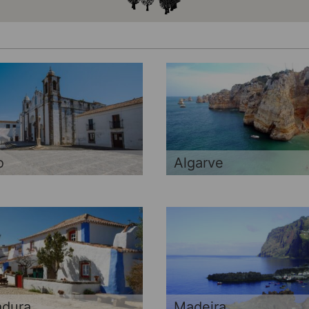
o
Algarve
adura
Madeira