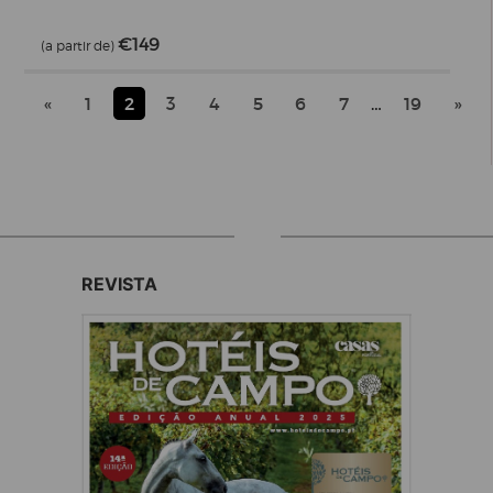
€149
(a partir de)
«
1
2
3
4
5
6
7
…
19
»
REVISTA