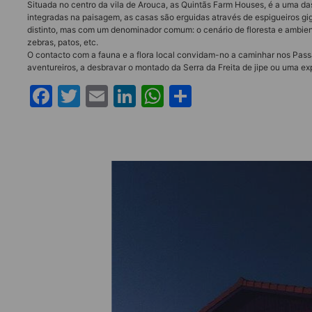
Situada no centro da vila de Arouca, as Quintãs Farm Houses, é a uma da
integradas na paisagem, as casas são erguidas através de espigueiros 
distinto, mas com um denominador comum: o cenário de floresta e ambien
zebras, patos, etc.
O contacto com a fauna e a flora local convidam-no a caminhar nos Passa
aventureiros, a desbravar o montado da Serra da Freita de jipe ou uma exp
Facebook
Twitter
Email
LinkedIn
WhatsApp
Share