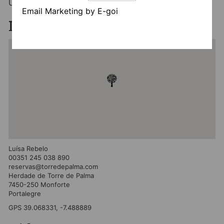
UNESCO.
Email Marketing by E-goi
Localização
Luísa Rebelo
00351 245 038 890
reservas@torredepalma.com
Herdade de Torre de Palma
7450-250 Monforte
Portalegre
GPS 39.068331, -7.488889