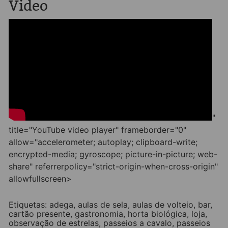
Video
"
title="YouTube video player" frameborder="0"
allow="accelerometer; autoplay; clipboard-write;
encrypted-media; gyroscope; picture-in-picture; web-
share" referrerpolicy="strict-origin-when-cross-origin"
allowfullscreen>
Etiquetas:
adega
,
aulas de sela
,
aulas de volteio
,
bar
,
cartão presente
,
gastronomia
,
horta biológica
,
loja
,
observação de estrelas
,
passeios a cavalo
,
passeios