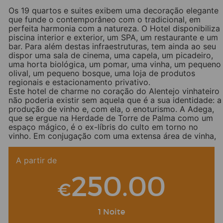
Os 19 quartos e suites exibem uma decoração elegante
que funde o contemporâneo com o tradicional, em
perfeita harmonia com a natureza. O Hotel disponibiliza
piscina interior e exterior, um SPA, um restaurante e um
bar. Para além destas infraestruturas, tem ainda ao seu
dispor uma sala de cinema, uma capela, um picadeiro,
uma horta biológica, um pomar, uma vinha, um pequeno
olival, um pequeno bosque, uma loja de produtos
regionais e estacionamento privativo.
Este hotel de charme no coração do Alentejo vinhateiro
não poderia existir sem aquela que é a sua identidade: a
produção de vinho e, com ela, o enoturismo. A Adega,
que se ergue na Herdade de Torre de Palma como um
espaço mágico, é o ex-líbris do culto em torno no
vinho. Em conjugação com uma extensa área de vinha,
aqui pode encontrar ainda uma sala de barricas, sala de
provas, zona de produção e diversas atividades
A partir de
recreativas e culturais relacionadas com os vinhos do
Alentejo.
250.00
€
Facebook
Twitter
Email
LinkedIn
WhatsApp
Share
1 Noite