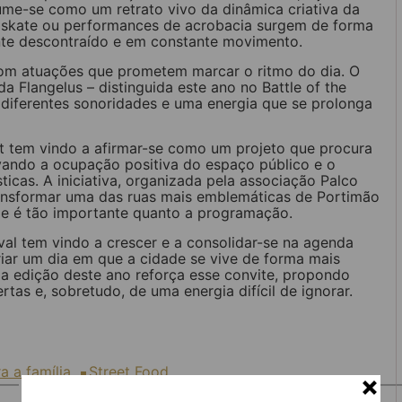
sume-se como um retrato vivo da dinâmica criativa da
 skate ou performances de acrobacia surgem de forma
ente descontraído e em constante movimento.
 com atuações que prometem marcar o ritmo do dia. O
 Flangelus – distinguida este ano no Battle of the
 diferentes sonoridades e uma energia que se prolonga
st tem vindo a afirmar-se como um projeto que procura
ivando a ocupação positiva do espaço público e o
ticas. A iniciativa, organizada pela associação Palco
 transformar uma das ruas mais emblemáticas de Portimão
e é tão importante quanto a programação.
al tem vindo a crescer e a consolidar-se na agenda
riar um dia em que a cidade se vive de forma mais
, a edição deste ano reforça esse convite, propondo
tas e, sobretudo, de uma energia difícil de ignorar.
 a família
Street Food