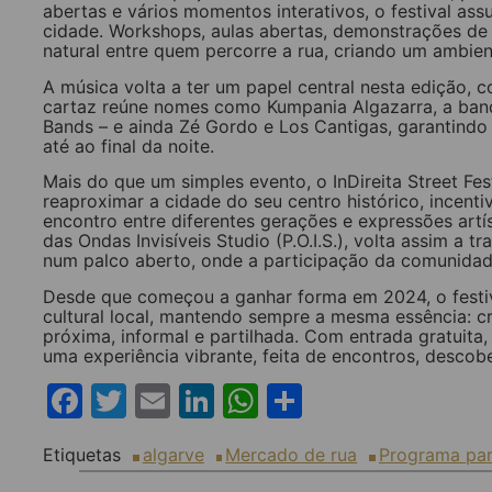
abertas e vários momentos interativos, o festival as
cidade. Workshops, aulas abertas, demonstrações de
natural entre quem percorre a rua, criando um ambi
A música volta a ter um papel central nesta edição,
cartaz reúne nomes como Kumpania Algazarra, a banda
Bands – e ainda Zé Gordo e Los Cantigas, garantindo
até ao final da noite.
Mais do que um simples evento, o InDireita Street Fe
reaproximar a cidade do seu centro histórico, incent
encontro entre diferentes gerações e expressões artís
das Ondas Invisíveis Studio (P.O.I.S.), volta assim a
num palco aberto, onde a participação da comunidad
Desde que começou a ganhar forma em 2024, o festiv
cultural local, mantendo sempre a mesma essência: c
próxima, informal e partilhada. Com entrada gratuita
uma experiência vibrante, feita de encontros, descober
Facebook
Twitter
Email
LinkedIn
WhatsApp
Share
Etiquetas
algarve
Mercado de rua
Programa para