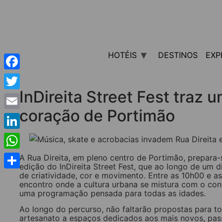
HOTÉIS
DESTINOS
EXP
Facebook
InDireita Street Fest traz 
Twitter
coração de Portimão
Email
LinkedIn
WhatsApp
A Rua Direita, em pleno centro de Portimão, prepara
edição do InDireita Street Fest, que ao longo de um d
de criatividade, cor e movimento. Entre as 10h00 e 
Share
encontro onde a cultura urbana se mistura com o conv
uma programação pensada para todas as idades.
Ao longo do percurso, não faltarão propostas para t
artesanato a espaços dedicados aos mais novos, pass