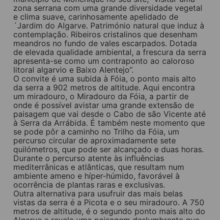
zona serrana com uma grande diversidade vegetal
e clima suave, carinhosamente apelidado de
´Jardim do Algarve. Património natural que induz à
contemplação. Ribeiros cristalinos que desenham
meandros no fundo de vales escarpados. Dotada
de elevada qualidade ambiental, a frescura da serra
apresenta-se como um contraponto ao caloroso
litoral algarvio e Baixo Alentejo”.
O convite é uma subida à Fóia, o ponto mais alto
da serra a 902 metros de altitude. Aqui encontra
um miradouro, o Miradouro da Fóia, a partir de
onde é possível avistar uma grande extensão de
paisagem que vai desde o Cabo de são Vicente até
à Serra da Arrábida. É também neste momento que
se pode pôr a caminho no Trilho da Fóia, um
percurso circular de aproximadamente sete
quilómetros, que pode ser alcançado e duas horas.
Durante o percurso atente às influências
mediterrânicas e atlânticas, que resultam num
ambiente ameno e híper-húmido, favorável à
ocorrência de plantas raras e exclusivas.
Outra alternativa para usufruir das mais belas
vistas da serra é a Picota e o seu miradouro. A 750
metros de altitude, é o segundo ponto mais alto do
Algarve e revela uma paisagem deslumbrante que