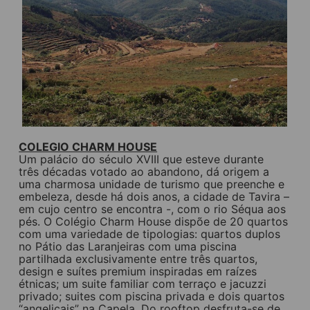
COLEGIO CHARM HOUSE
Um palácio do século XVIII que esteve durante
três décadas votado ao abandono, dá origem a
uma charmosa unidade de turismo que preenche e
embeleza, desde há dois anos, a cidade de Tavira –
em cujo centro se encontra -, com o rio Séqua aos
pés. O Colégio Charm House dispõe de 20 quartos
com uma variedade de tipologias: quartos duplos
no Pátio das Laranjeiras com uma piscina
partilhada exclusivamente entre três quartos,
design e suítes premium inspiradas em raízes
étnicas; um suite familiar com terraço e jacuzzi
privado; suites com piscina privada e dois quartos
“angelicais” na Capela. Do rooftop desfruta-se de