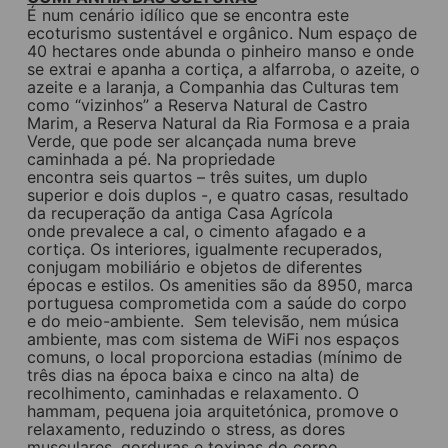
É num cenário idílico que se encontra este
ecoturismo sustentável e orgânico. Num espaço de
40 hectares onde abunda o pinheiro manso e onde
se extrai e apanha a cortiça, a alfarroba, o azeite, o
azeite e a laranja, a Companhia das Culturas tem
como “vizinhos” a Reserva Natural de Castro
Marim, a Reserva Natural da Ria Formosa e a praia
Verde, que pode ser alcançada numa breve
caminhada a pé. Na propriedade
encontra seis quartos – três suites, um duplo
superior e dois duplos -, e quatro casas, resultado
da recuperação da antiga Casa Agrícola
onde prevalece a cal, o cimento afagado e a
cortiça. Os interiores, igualmente recuperados,
conjugam mobiliário e objetos de diferentes
épocas e estilos. Os amenities são da 8950, marca
portuguesa comprometida com a saúde do corpo
e do meio-ambiente. Sem televisão, nem música
ambiente, mas com sistema de WiFi nos espaços
comuns, o local proporciona estadias (mínimo de
três dias na época baixa e cinco na alta) de
recolhimento, caminhadas e relaxamento. O
hammam, pequena joia arquitetónica, promove o
relaxamento, reduzindo o stress, as dores
musculares, gorduras e toxinas do corpo.