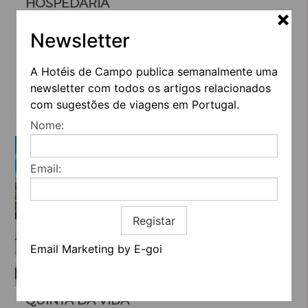
HOSPEDARIA
Faro -> Conceição de Tavira
Newsletter
€230
(a partir de)
Serviços
A Hotéis de Campo publica semanalmente uma
newsletter com todos os artigos relacionados
com sugestões de viagens em Portugal.
Nome:
Email:
Registar
Email Marketing by E-goi
QUINTA DA VIDA