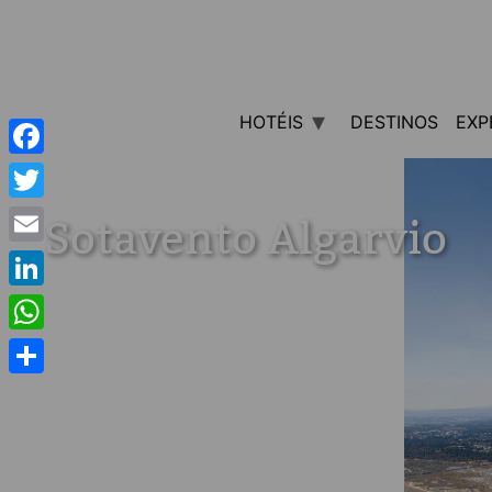
HOTÉIS
DESTINOS
EXP
Facebook
Twitter
Sotavento Algarvio
Email
LinkedIn
WhatsApp
Share