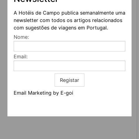
A Hotéis de Campo publica semanalmente uma
newsletter com todos os artigos relacionados
com sugestões de viagens em Portugal.
REDES SOCIAIS
Nome:
Quem somos
Email:
Contactos
Termos e condições
Estatuto editorial
Informação geral
Registar
Email Marketing by E-goi