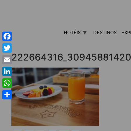
HOTÉIS
DESTINOS
EXP
Facebook
222664316_30945881420
Twitter
Email
LinkedIn
WhatsApp
Share