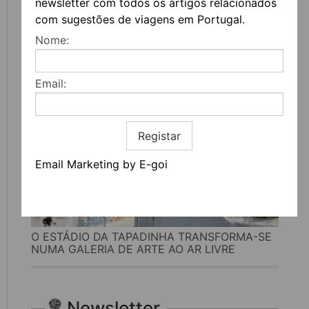
newsletter com todos os artigos relacionados
com sugestões de viagens em Portugal.
UVVA REGRESSA A AMARANTE PARA
CELEBRAR O VINHO, A GASTRONOMIA E A
Nome:
CULTURA
Email:
Registar
Email Marketing by E-goi
O ESTÁDIO DA TAPADINHA TRANSFORMA-SE
NUMA GALERIA DE ARTE AO AR LIVRE
Newsletter