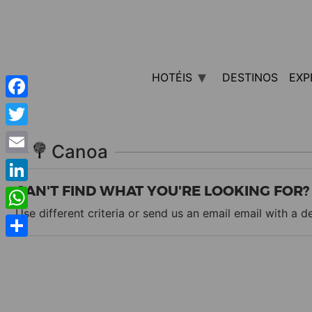
HOTÉIS
DESTINOS
EXP
Facebook
Twitter
Canoa
Email
CAN'T FIND WHAT YOU'RE LOOKING FOR?
LinkedIn
Use different criteria or send us an email
email
with a de
WhatsApp
Share