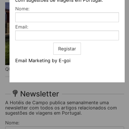
Nome:
Email:
Registar
Email Marketing by E-goi
QUINTÃS FARM HOUSES
Newsletter
A Hotéis de Campo publica semanalmente uma
newsletter com todos os artigos relacionados com
sugestões de viagens em Portugal.
Nome: