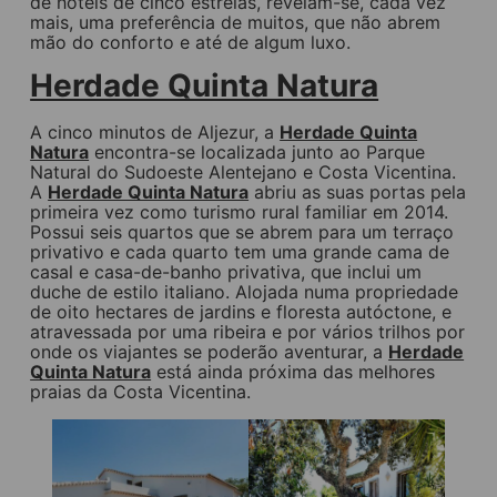
de hotéis de cinco estrelas, revelam-se, cada vez
mais, uma preferência de muitos, que não abrem
mão do conforto e até de algum luxo.
Herdade Quinta Natura
A cinco minutos de Aljezur, a
Herdade Quinta
Natura
encontra-se localizada junto ao Parque
Natural do Sudoeste Alentejano e Costa Vicentina.
A
Herdade Quinta Natura
abriu as suas portas pela
primeira vez como turismo rural familiar em 2014.
Possui seis quartos que se abrem para um terraço
privativo e cada quarto tem uma grande cama de
casal e casa-de-banho privativa, que inclui um
duche de estilo italiano. Alojada numa propriedade
de oito hectares de jardins e floresta autóctone, e
atravessada por uma ribeira e por vários trilhos por
onde os viajantes se poderão aventurar, a
Herdade
Quinta Natura
está ainda próxima das melhores
praias da Costa Vicentina.