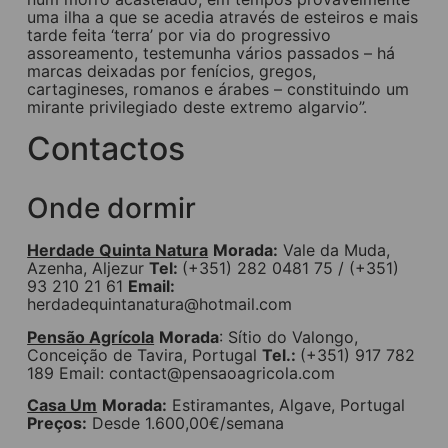
uma ilha a que se acedia através de esteiros e mais
tarde feita ‘terra’ por via do progressivo
assoreamento, testemunha vários passados – há
marcas deixadas por fenícios, gregos,
cartagineses, romanos e árabes – constituindo um
mirante privilegiado deste extremo algarvio”.
Contactos
Onde dormir
Herdade Quinta Natura
Morada:
Vale da Muda,
Azenha, Aljezur
Tel:
(+351) 282 0481 75 / (+351)
93 210 21 61
Email:
herdadequintanatura@hotmail.com
Pensão Agrícola
Morada
: Sítio do Valongo,
Conceição de Tavira, Portugal
Tel.:
(+351) 917 782
189 Email:
contact@pensaoagricola.com
Casa Um
Morada:
Estiramantes, Algave, Portugal
Preços:
Desde 1.600,00€/semana