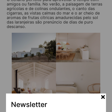
amigos ou família. No verão, a paisagem de terras
agrícolas e de colinas ondulantes, o canto das
cigarras, as vistas calmas do mar e o ar cheio de
aromas de frutas cítricas amadurecidas pelo sol
das laranjeiras são prenúncio de dias de puro
descanso.
Newsletter