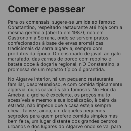
Comer e passear
Para os comensais, sugere-se um ida ao famoso
Constantino, respeitado restaurante até hoje com a
mesma gerência (aberto em 1987), rico em
Gastronomia Serrana, onde se servem pratos
confecionados à base de ervas aromáticas
tradicionais da serra algarvia, sempre com
produtos da época. Do ensopado de javali ao galo
marafado, das carnes de porco com repolho e
batata doce à doçaria regional, n’O Constantino, a
promessa de um repasto típico é garantida.
No Algarve interior, há um pequeno restaurante
familiar, despretensioso, e com comida tipicamente
algarvia, cujos caracóis são famosos. No Flor da
Ameixa, a grelha é excelente, os preços muito
acessíveis e mesmo a sua localização, à beira da
estrada, não impede que a casa esteja sempre
cheia. Talvez, ainda, um daqueles pequenos
segredos para quem prefere comida simples mas
bem feita, um lugar distante dos grandes centros
urbanos e dos lugares do Algarve onde se vai para