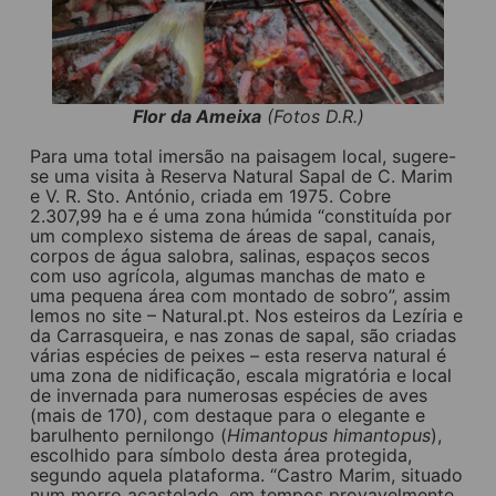
Flor da Ameixa
(Fotos D.R.)
Para uma total imersão na paisagem local, sugere-
se uma visita à Reserva Natural Sapal de C. Marim
e V. R. Sto. António, criada em 1975. Cobre
2.307,99 ha e é uma zona húmida “constituída por
um complexo sistema de áreas de sapal, canais,
corpos de água salobra, salinas, espaços secos
com uso agrícola, algumas manchas de mato e
uma pequena área com montado de sobro”, assim
lemos no site – Natural.pt. Nos esteiros da Lezíria e
da Carrasqueira, e nas zonas de sapal, são criadas
várias espécies de peixes – esta reserva natural é
uma zona de nidificação, escala migratória e local
de invernada para numerosas espécies de aves
(mais de 170), com destaque para o elegante e
barulhento pernilongo (
Himantopus himantopus
),
escolhido para símbolo desta área protegida,
segundo aquela plataforma. “Castro Marim, situado
num morro acastelado, em tempos provavelmente