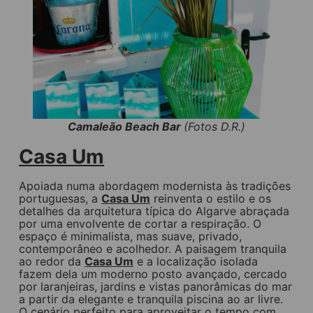
Camaleão Beach Bar
(Fotos D.R.)
Casa Um
Apoiada numa abordagem modernista às tradições
portuguesas, a
Casa Um
reinventa o estilo e os
detalhes da arquitetura típica do Algarve abraçada
por uma envolvente de cortar a respiração. O
espaço é minimalista, mas suave, privado,
contemporâneo e acolhedor. A paisagem tranquila
ao redor da
Casa Um
e a localização isolada
fazem dela um moderno posto avançado, cercado
por laranjeiras, jardins e vistas panorâmicas do mar
a partir da elegante e tranquila piscina ao ar livre.
O cenário perfeito para aproveitar o tempo com