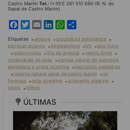
Castro Marim
Tel.:
(+351) 281 510 680 (R. N. do
Sapal de Castro Marim)
Facebook
Twitter
Email
LinkedIn
WhatsApp
Share
Etiquetas
algarve
arquitetura minimalista
barrocal algarvio
birdwatching
btt
eco living
gastronomia
ilha da armona
nature living
observação de aves
parque natural do sudoeste
alentejano e costa vicentina
percursos pedestres
reserva natural sapal de castro marim
ria
formosa
rota vicentina
sotavento algarvio
tavira
trilhos
ÚLTIMAS