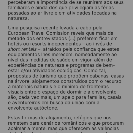
perceberam a importância de se reunirem aos seus
familiares e ainda dos que privilegiam as férias
passadas ao ar livre e em atividades focadas na
natureza.
Uma pesquisa recente levada a cabo pela
European Travel Comission revela que mais da
metade dos entrevistados (…) preferem ficar em
hotéis ou resorts independentes – ao invés de
short rentals
–, atraídos pela confiança que estes
equipamentos lhes merecem, nomeadamente ao
nível das medidas de saúde em vigor, além de
experiências de natureza e programas de bem-
estar e/ou atividades ecológicas. Como tal,
propostas de turismo que propõem cabanas, casas
na árvore, alojamentos construídos com o recurso
a materiais naturais e o mínimo de fronteiras
visuais entre o espaço de dormir e a envolvente
são, cada vez mais, um apelo para famílias, casais
e aventureiros em busca da união com a
envolvente autóctone.
Estas formas de alojamento, refúgios que nos
remetem para cenários românticos e que procuram
acalmar a mente, mas que oferecem as valências