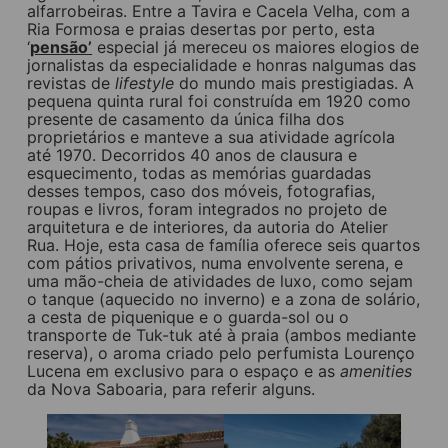
alfarrobeiras. Entre a Tavira e Cacela Velha, com a
Ria Formosa e praias desertas por perto, esta
‘
pensão’
especial já mereceu os maiores elogios de
jornalistas da especialidade e honras nalgumas das
revistas de
lifestyle
do mundo mais prestigiadas. A
pequena quinta rural foi construída em 1920 como
presente de casamento da única filha dos
proprietários e manteve a sua atividade agrícola
até 1970. Decorridos 40 anos de clausura e
esquecimento, todas as memórias guardadas
desses tempos, caso dos móveis, fotografias,
roupas e livros, foram integrados no projeto de
arquitetura e de interiores, da autoria do Atelier
Rua. Hoje, esta casa de família oferece seis quartos
com pátios privativos, numa envolvente serena, e
uma mão-cheia de atividades de luxo, como sejam
o tanque (aquecido no inverno) e a zona de solário,
a cesta de piquenique e o guarda-sol ou o
transporte de Tuk-tuk até à praia (ambos mediante
reserva), o aroma criado pelo perfumista Lourenço
Lucena em exclusivo para o espaço e as
amenities
da Nova Saboaria, para referir alguns.