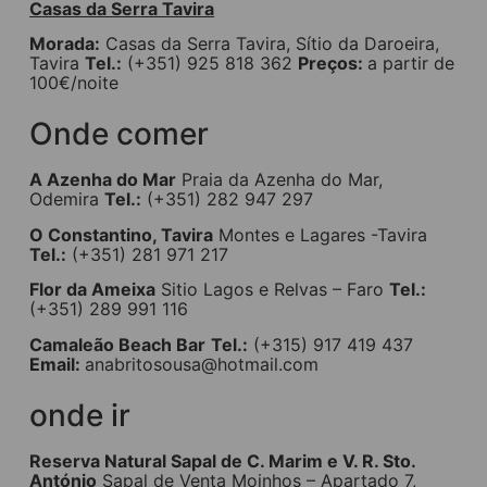
Casas da Serra Tavira
Morada:
Casas da Serra Tavira, Sítio da Daroeira,
Tavira
Tel.:
(+351) 925 818 362
Preços:
a partir de
100€/noite
Onde comer
A Azenha do Mar
Praia da Azenha do Mar,
Odemira
Tel.:
(+351) 282 947 297
O Constantino, Tavira
Montes e Lagares -Tavira
Tel.:
(+351) 281 971 217
Flor da Ameixa
Sitio Lagos e Relvas – Faro
Tel.:
(+351) 289 991 116
Camaleão Beach Bar
Tel.:
(+315) 917 419 437
Email:
anabritosousa@hotmail.com
onde ir
Reserva Natural Sapal de C. Marim e V. R. Sto.
António
Sapal de Venta Moinhos – Apartado 7,