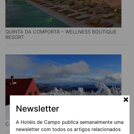
QUINTA DA COMPORTA – WELLNESS BOUTIQUE
RESORT
Newsletter
A Hotéis de Campo publica semanalmente uma
CASA DAS PENHAS DOURADAS
newsletter com todos os artigos relacionados