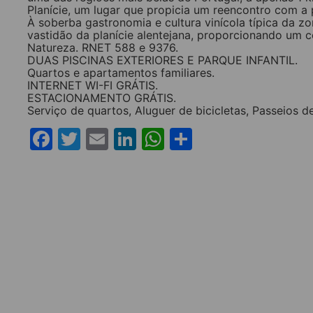
Planície, um lugar que propicia um reencontro com a p
À soberba gastronomia e cultura vinícola típica da zon
vastidão da planície alentejana, proporcionando um c
Natureza. RNET 588 e 9376.
DUAS PISCINAS EXTERIORES E PARQUE INFANTIL.
Quartos e apartamentos familiares.
INTERNET WI-FI GRÁTIS.
ESTACIONAMENTO GRÁTIS.
Serviço de quartos, Aluguer de bicicletas, Passeios d
Facebook
Twitter
Email
LinkedIn
WhatsApp
Share