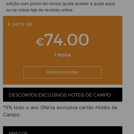
edição num ponto de venda (pode aceder a quais
aqui
)
ou na nossa
loja de revistas online
.
A partir de
74.00
€
1 Noite
RESERVE AGORA
DESCONTOS EXCLUSIVOS HOTEIS DE CAMPO
*5% todo o ano Oferta exclusiva cartão Hotéis de
Campo.
PREÇOS