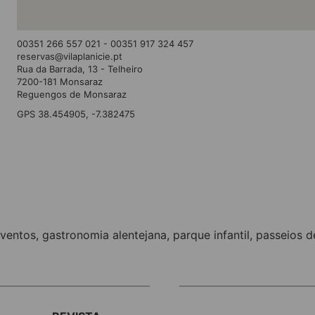
00351 266 557 021 - 00351 917 324 457
reservas@vilaplanicie.pt
Rua da Barrada, 13 - Telheiro
7200-181 Monsaraz
Reguengos de Monsaraz
GPS 38.454905, -7.382475
ventos
,
gastronomia alentejana
,
parque infantil
,
passeios d