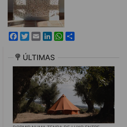
Facebook
Twitter
Email
LinkedIn
WhatsApp
Share
ÚLTIMAS