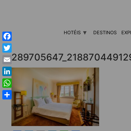
HOTÉIS
DESTINOS
EXP
Facebook
289705647_21887044912
Twitter
Email
LinkedIn
WhatsApp
Share