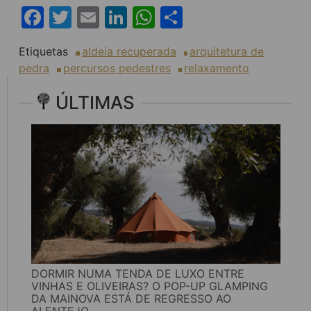
Facebook
Twitter
Email
LinkedIn
WhatsApp
Share
Etiquetas
aldeia recuperada
arquitetura de
pedra
percursos pedestres
relaxamento
ÚLTIMAS
DORMIR NUMA TENDA DE LUXO ENTRE
VINHAS E OLIVEIRAS? O POP-UP GLAMPING
DA MAINOVA ESTÁ DE REGRESSO AO