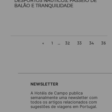
DESPORTOS NÁUTICOS, PASSEIO DE
BALÃO E TRANQUILIDADE
«
1
…
32
33
34
35
NEWSLETTER
A Hotéis de Campo publica
semanalmente uma newsletter com
todos os artigos relacionados com
sugestões de viagens em Portugal.