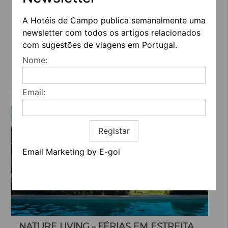
DESIGN & WINE HOTEL – TRADIÇÃO,
TECNOLOGIA, VINHOS E COR
A Hotéis de Campo publica semanalmente uma
newsletter com todos os artigos relacionados
com sugestões de viagens em Portugal.
Nome:
Email:
Registar
Email Marketing by E-goi
NATURE LIVING – FÉRIAS EM ESTREITA