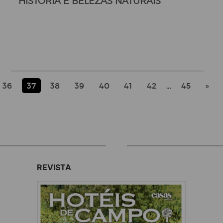
HISTÓRIA E BELEZAS NATURAIS
36
37
38
39
40
41
42
…
45
»
REVISTA