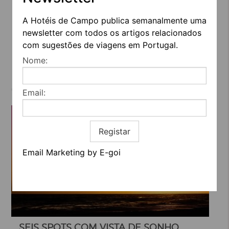
FUGAS URBANAS, PERFEITAS PARA
QUEM GOSTA DE CONHECER
A Hotéis de Campo publica semanalmente uma
CULTURAS E TRADIÇÃO
newsletter com todos os artigos relacionados
com sugestões de viagens em Portugal.
Nome:
Email:
Registar
Email Marketing by E-goi
SEIS SPOTS COM VISTA DE SONHO