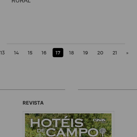
RURAL
13
14
15
16
17
18
19
20
21
»
REVISTA