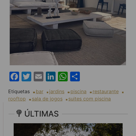
Facebook
Twitter
Email
LinkedIn
WhatsApp
Share
Etiquetas
bar
jardins
piscina
restaurante
rooftop
sala de jogos
suites com piscina
ÚLTIMAS