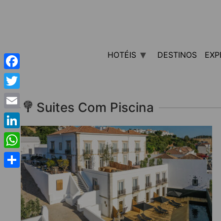
HOTÉIS
DESTINOS
EXP
Facebook
Twitter
Suites Com Piscina
Email
LinkedIn
WhatsApp
Share