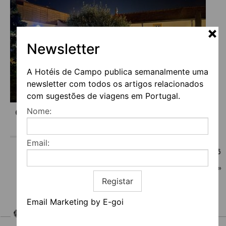
Newsletter
A Hotéis de Campo publica semanalmente uma
newsletter com todos os artigos relacionados
com sugestões de viagens em Portugal.
Nome:
CASA D’OLIVEIRA
Email:
«
1
…
20
21
22
23
24
25
26
27
28
29
30
…
56
»
Registar
Email Marketing by E-goi
HOTEIS