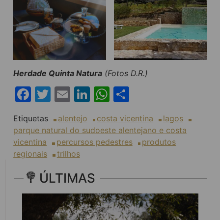
Herdade Quinta Natura
(Fotos D.R.)
Facebook
Twitter
Email
LinkedIn
WhatsApp
Share
Etiquetas
alentejo
costa vicentina
lagos
parque natural do sudoeste alentejano e costa
vicentina
percursos pedestres
produtos
regionais
trilhos
ÚLTIMAS