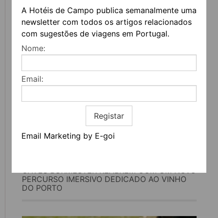
A Hotéis de Campo publica semanalmente uma
BIENAL DE CERVEIRA CONVIDA O PÚBLICO A
newsletter com todos os artigos relacionados
PÔR AS MÃOS NA ARTE COM ATELIERS DE
com sugestões de viagens em Portugal.
VERÃO
Nome:
Email:
Registar
Email Marketing by E-goi
CAVES BURMESTER REABREM COM UM NOVO
PERCURSO IMERSIVO DEDICADO AO VINHO
DO PORTO