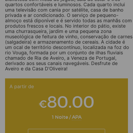
quartos confortáveis e luminosos. Cada quarto inclui
uma televisão com cania por satélite, casa de banho
privada e ar condicionado. O serviço de pequeno-
almoço está diponível e é servido todas as manhãs com
produtos frescos e locais. No interior do pátio, existe
uma churrasqueira, jardim e uma pequena zona
museológica de feitura de vinho, conservação de carnes
(salgadeira) e armazenamento de cereais. A cidade é
um ocal de território descontínuo, localizada na foz do
rio Vouga, formada por um conjunto de ilhas fluviais
chamado de Ria de Aveiro, a Veneza de Portugal,
derivado aos seus canais navegáveis. Desfrute de
Aveiro e da Casa D’Oliveira!
Facebook
Twitter
Email
LinkedIn
WhatsApp
Share
A partir de
80.00
€
1 Noite /
APA