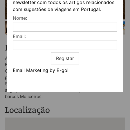
newsletter com todos os artigos relacionados
com sugestões de viagens em Portugal.
Nome:
Email:
Mais informação
Registar
A Casa D'Oliveira está localizada a 5 km da Estação
Ferroviária e do centro de Aveiro. As praias da Barra e da
Email Marketing by E-goi
Costa Nova estão apenas a 15 minutos de carro. Os
pontos de interesse de Aveiro incluem a Sé, Museu de
Santa Joana, Antiga capitania, Capela de São Gonçalinho,
a Igreja da Vera Cruz, os canis da ria, as salinas e os
barcos Moliceiros.
Localização