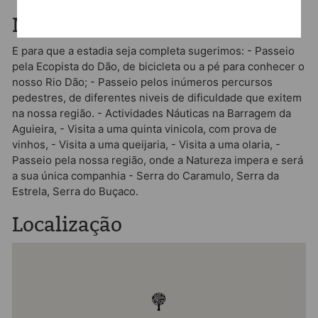
Mais informação
E para que a estadia seja completa sugerimos: - Passeio
pela Ecopista do Dão, de bicicleta ou a pé para conhecer o
nosso Rio Dão; - Passeio pelos inúmeros percursos
pedestres, de diferentes niveis de dificuldade que exitem
na nossa região. - Actividades Náuticas na Barragem da
Aguieira, - Visita a uma quinta vinicola, com prova de
vinhos, - Visita a uma queijaria, - Visita a uma olaria, -
Passeio pela nossa região, onde a Natureza impera e será
a sua única companhia - Serra do Caramulo, Serra da
Estrela, Serra do Buçaco.
Localização