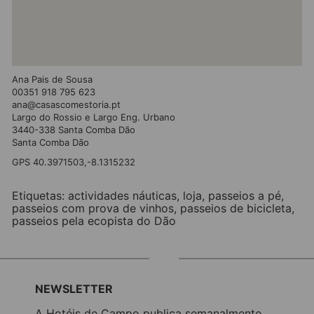
Ana Pais de Sousa
00351 918 795 623
ana@casascomestoria.pt
Largo do Rossio e Largo Eng. Urbano
3440-338 Santa Comba Dão
Santa Comba Dão
GPS 40.3971503,-8.1315232
Etiquetas:
actividades náuticas
,
loja
,
passeios a pé
,
passeios com prova de vinhos
,
passeios de bicicleta
,
passeios pela ecopista do Dão
NEWSLETTER
A Hotéis de Campo publica semanalmente