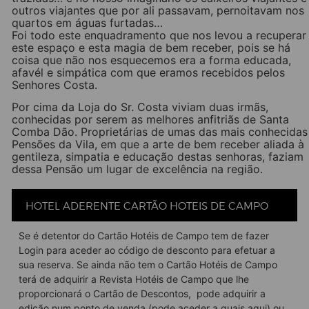
outros viajantes que por ali passavam, pernoitavam nos
quartos em águas furtadas…
Foi todo este enquadramento que nos levou a recuperar
este espaço e esta magia de bem receber, pois se há
coisa que não nos esquecemos era a forma educada,
afavél e simpática com que eramos recebidos pelos
Senhores Costa.
Por cima da Loja do Sr. Costa viviam duas irmãs,
conhecidas por serem as melhores anfitriãs de Santa
Comba Dão. Proprietárias de umas das mais conhecidas
Pensões da Vila, em que a arte de bem receber aliada à
gentileza, simpatia e educação destas senhoras, faziam
dessa Pensão um lugar de excelência na região.
A nossa Pensão Luisinha pretende homenagear estas
duas irmãs, sobretudo a Luisinha, que deixou na nossa
família memórias tão boas, como saborosas. Sempre
HOTEL ADERENTE CARTÃO HOTEIS DE CAMPO
ouvimos falar em casa da nossa Mãe, do arroz doce da
Luisinha, que fazia questão de passar a travessa pelo
Se é detentor do Cartão Hotéis de Campo tem de fazer
muro do jardim para garantir que chegava ainda morno,
Login para aceder ao código de desconto para efetuar a
a casa dos nossos Tios. Inspirados, agora também,
sua reserva. Se ainda não tem o Cartão Hotéis de Campo
nesta arte de bem receber, afavél e gentil, continuamos
terá de adquirir a Revista Hotéis de Campo que lhe
a escrever a nossa história.
proporcionará o Cartão de Descontos, pode adquirir a
A paixão da nossa família por estas terras do Dão, tem
edição num ponto de venda (pode aceder a quais
aqui
) ou