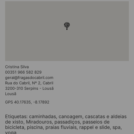
Cristina Silva
00351 966 582 829
geral@fragasdocabril.com
Rua do Cabril, Nº 2, Cabril
3200-310 Serpins - Lousã
Lousã
GPS 40.17635, -8.17892
Etiquetas:
caminhadas
,
canoagem
,
cascatas e aldeias
de xisto
,
Miradouros
,
passadiços
,
passeios de
bicicleta
,
piscina
,
praias fluviais
,
rappel e slide
,
spa
,
yoga