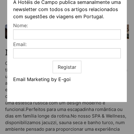
A Hotéis de Campo publica semanalmente uma
newsletter com todos os artigos relacionados
com sugestões de viagens em Portugal.
Nome:
Email:
Mais informação
Oferecemos Quartos suite acolhedores e Bungalows de
Registar
tipo apartamento T1 totalmente equipados, perfeitos para
uma estadia relaxante. Os nossos Bungalows de tipo
Email Marketing by E-goi
apartamentos T1 foram pensados para oferecer uma
experiência autêntica de tranquilidade, conforto e
contacto com a natureza. Com 30 m² de área, combinam
uma estética rústica com um design moderno e
funcional.Perfeitos para uma escapadinha romântica ou
dias em família longe da rotina.No nosso SPA & Wellness,
disponibilizamos jacuzzi, sauna seca e banho turco, num
ambiente pensado para proporcionar uma experiência