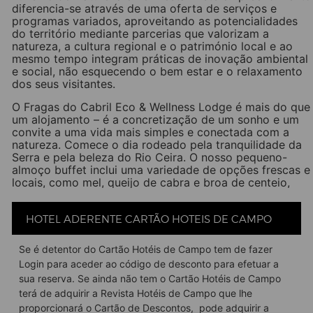
diferencia-se através de uma oferta de serviços e
programas variados, aproveitando as potencialidades
do território mediante parcerias que valorizam a
natureza, a cultura regional e o património local e ao
mesmo tempo integram práticas de inovação ambiental
e social, não esquecendo o bem estar e o relaxamento
dos seus visitantes.
O Fragas do Cabril Eco & Wellness Lodge é mais do que
um alojamento – é a concretização de um sonho e um
convite a uma vida mais simples e conectada com a
natureza. Comece o dia rodeado pela tranquilidade da
Serra e pela beleza do Rio Ceira. O nosso pequeno-
almoço buffet inclui uma variedade de opções frescas e
locais, como mel, queijo de cabra e broa de centeio,
além de biscoitos caseiros feitos por uma associação
de inclusão social que apoiamos. Servido entre as 8:30
e as 10:30, poderá desfrutar do seu pequeno-almoço na
HOTEL ADERENTE CARTÃO HOTEIS DE CAMPO
sala ou na varanda, com vistas deslumbrantes sobre as
fragas do Cabril e a Serra da Lousã.
Se é detentor do Cartão Hotéis de Campo tem de fazer
Login para aceder ao código de desconto para efetuar a
Facebook
Twitter
Email
LinkedIn
WhatsApp
Share
sua reserva. Se ainda não tem o Cartão Hotéis de Campo
terá de adquirir a Revista Hotéis de Campo que lhe
proporcionará o Cartão de Descontos, pode adquirir a