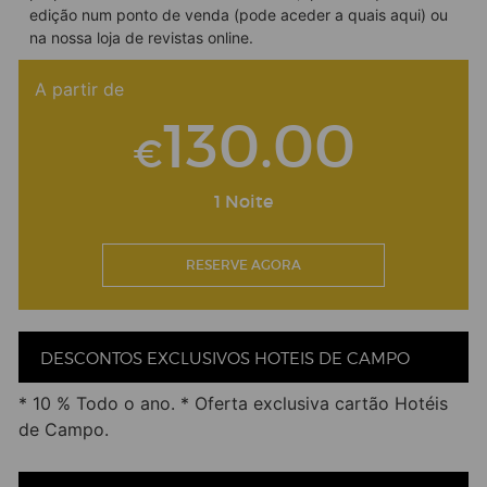
edição num ponto de venda (pode aceder a quais
aqui
) ou
na nossa
loja de revistas online
.
A partir de
130.00
€
1 Noite
RESERVE AGORA
DESCONTOS EXCLUSIVOS HOTEIS DE CAMPO
* 10 % Todo o ano. * Oferta exclusiva cartão Hotéis
de Campo.