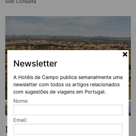
partir de produtos locais.
Sob Consulta
A Organização de eventos como casamentos,
batizados, reuniões de Empresa e outras, como provas
de degustação têm sido efetuadas no Monte dos
Cordeiros, em espaço devidamente arranjado e
decorado para o efeito.
Facebook
Twitter
Email
LinkedIn
WhatsApp
Share
Newsletter
A Hotéis de Campo publica semanalmente uma
newsletter com todos os artigos relacionados
com sugestões de viagens em Portugal.
Nome:
Email:
Mais informação