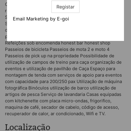
OUTROS SERVIÇOS DISPONIVEIS Possibilidade de:
Registar
reserva com catering de boas vindas pré-encolhido
Seleção de produtos tradicionais durante a estadia
Email Marketing by E-goi
Seleção de produtos alimentares alternativos (ex: isentos
de Gluten, sem açucar) Encomenda de conjuntos de
produtos tradicionais Pequeno Almoço buffet ou na suite
Refeições sob encomenda honest bar honest shop
Passeios de bicicleta Passeios de mota 2 e moto 4
Passeios de pick up na propriedade Possibilidade de
utilização de campos de treino para caça organização de
eventos e utilização de pavilhão de Caça Espaço para
montagem de tenda com serviços de apoio para eventos
com capacidade para 200/250 pax Utilização de máquina
fotográfica Binóculos utilização de barco utilização de
artigos de pesca Serviço de lavandaria Casas equipadas
com kitchenette com placa micro-ondas, frigorifico,
maquina de café, secador de cabelo, código de acesso,
recuperador de calor, ar condicionado, Wifi e TV.
Localização