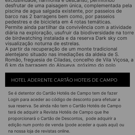
exclusividade, harmonia e descanso, permitindo
desfrutar de uma paisagem única, complementada pela
piscina de agua salgada existente, por passeios de
barco nas 2 barragens bem como, por passeios
pedestres e de bicicleta em 4 rotas temáticas.
Permite ainda partilhar da convivência com a atividade
diária na exploração, usufruir da biodiversidade na torre
de birdwatching instalada e da reserva Dark sky com
visualização noturna de estrelas.
A partir da recuperação de um monte tradicional
alentejano situado nas imediações da aldeia de S.
Romão, freguesia de Ciladas, concelho de Vila Viçosa, a
6 km da barragem do Alqueva, próximo do polo
turístico de Juromenha, a cerca de 10 Km de Elvas e
Vila Viçosa e com boas acessibilidades, decidiu dar
HOTEL ADERENTE CARTÃO HOTEIS DE CAMPO
inicio a este projeto aproveitando a experiencia, a
excelente localização e recursos, depois de em Março
de 2014 ter sido considerado o Monte dos Cordeiros e
Se é detentor do Cartão Hotéis de Campo tem de fazer
o projeto de interesse Municipal para o concelho.
Login para aceder ao código de desconto para efetuar a
O Monte dos cordeiros enquadrado na herdade dos
sua reserva. Se ainda não tem o Cartão Hotéis de Campo
Cordeiros tem edificações e dependências agrícolas
terá de adquirir a Revista Hotéis de Campo que lhe
com uma área de cerca de 700 m2, e um “pavilhão de
proporcionará o Cartão de Descontos, pode adquirir a
Caça” com 250 m2 de apoio à organização de eventos,
casamentos e batizados e onde se localiza a sala de
edição num ponto de venda (pode aceder a quais
aqui
) ou
refeições e onde é servido o pequeno almoço “ à la
na nossa
loja de revistas online
.