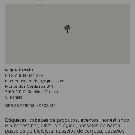
Miguel Parreira
00 351 964 024 394
montedoscordeiros@gmail.com
Monte dos Cordeiros S/N
7160-101 S. Romão - Ciladas
S. Romão
GPS 38.798508, -7.303436
Etiquetas:
cabazes de produtos
,
eventos
,
honest shop
e o honest bar
,
olival biológico
,
passeios de barco
,
passeios de bicicleta
,
passeios de carroça
,
passeios