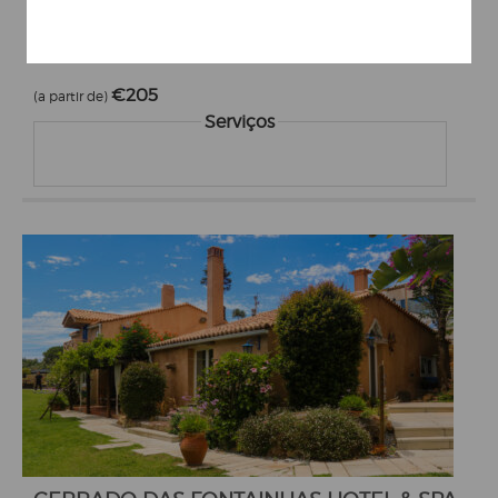
QUINTA DA MÓ
Açores -> Povoação
€205
(a partir de)
Serviços