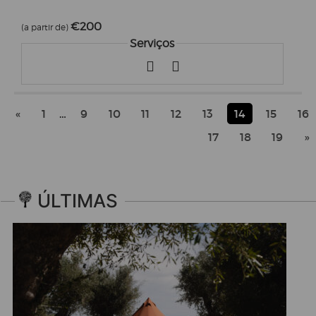
€200
(a partir de)
Serviços
«
1
…
9
10
11
12
13
14
15
16
17
18
19
»
ÚLTIMAS