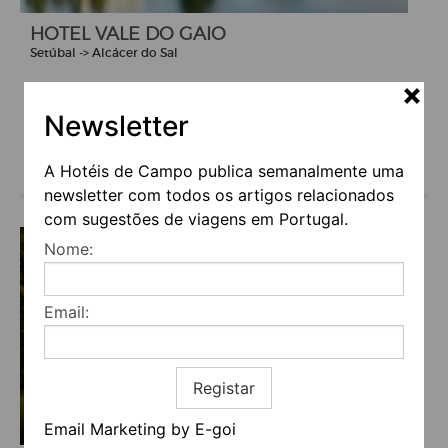
HOTEL VALE DO GAIO
Setúbal -> Alcácer do Sal
Newsletter
A Hotéis de Campo publica semanalmente uma
€129
(a partir de)
newsletter com todos os artigos relacionados
com sugestões de viagens em Portugal.
Nome:
Email:
Registar
Email Marketing by E-goi