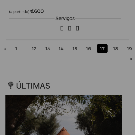
€600
(a partir de)
Serviços
«
1
…
12
13
14
15
16
17
18
19
»
ÚLTIMAS