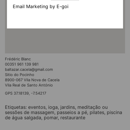
Email Marketing by E-goi
Frédéric Blanc
00351 961 139 981
baltazar.cacela@gmail.com
Sitio do Pocinho
8900-067 Vila Nova de Cacela
Vila Real de Santo António
GPS 37.18139, -7.54217
Etiquetas:
eventos
,
ioga
,
jardins
,
meditação ou
sessões de massagem
,
passeios a pé
,
pilates
,
piscina
de água salgada
,
pomar
,
restaurante