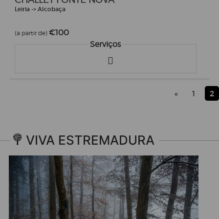
Leiria -> Alcobaça
€100
(a partir de)
Serviços
«
1
2
VIVA ESTREMADURA