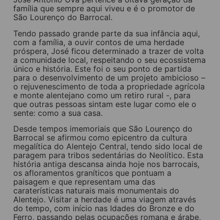
família que sempre aqui viveu e é o promotor de
São Lourenço do Barrocal.
Tendo passado grande parte da sua infância aqui,
com a família, a ouvir contos de uma herdade
próspera, José ficou determinado a trazer de volta
a comunidade local, respeitando o seu ecossistema
único e história. Este foi o seu ponto de partida
para o desenvolvimento de um projeto ambicioso –
o rejuvenescimento de toda a propriedade agrícola
e monte alentejano como um retiro rural -, para
que outras pessoas sintam este lugar como ele o
sente: como a sua casa.
Desde tempos imemoriais que São Lourenço do
Barrocal se afirmou como epicentro da cultura
megalítica do Alentejo Central, tendo sido local de
paragem para tribos sedentárias do Neolítico. Esta
história antiga descansa ainda hoje nos barrocais,
os afloramentos graníticos que pontuam a
paisagem e que representam uma das
caraterísticas naturais mais monumentais do
Alentejo. Visitar a herdade é uma viagem através
do tempo, com início nas Idades do Bronze e do
Ferro, passando pelas ocupações romana e árabe,