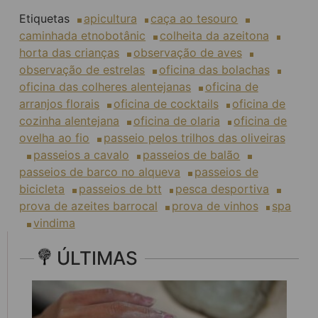
Etiquetas
apicultura
caça ao tesouro
caminhada etnobotânic
colheita da azeitona
horta das crianças
observação de aves
observação de estrelas
oficina das bolachas
oficina das colheres alentejanas
oficina de
arranjos florais
oficina de cocktails
oficina de
cozinha alentejana
oficina de olaria
oficina de
ovelha ao fio
passeio pelos trilhos das oliveiras
passeios a cavalo
passeios de balão
passeios de barco no alqueva
passeios de
bicicleta
passeios de btt
pesca desportiva
prova de azeites barrocal
prova de vinhos
spa
vindima
ÚLTIMAS