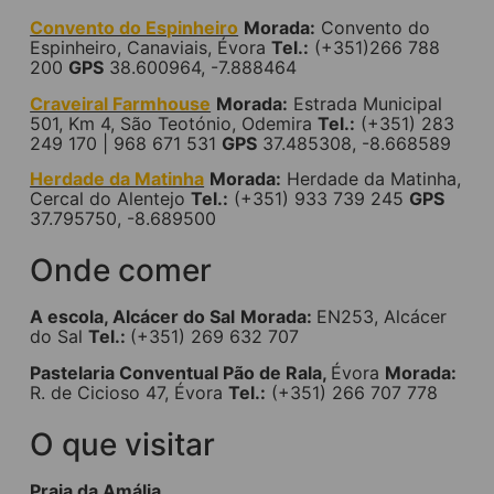
Convento do Espinheiro
Morada:
Convento do
Espinheiro, Canaviais, Évora
Tel.:
(+351)266 788
200
GPS
38.600964, -7.888464
Craveiral Farmhouse
Morada:
Estrada Municipal
501, Km 4, São Teotónio, Odemira
Tel.:
(+351) 283
249 170 | 968 671 531
GPS
37.485308, -8.668589
Herdade da Matinha
Morada:
Herdade da Matinha,
Cercal do Alentejo
Tel.:
(+351) 933 739 245
GPS
37.795750, -8.689500
Onde comer
A escola, Alcácer do Sal
Morada:
EN253, Alcácer
do Sal
Tel.:
(+351) 269 632 707
Pastelaria Conventual Pão de Rala,
Évora
Morada:
R. de Cicioso 47, Évora
Tel.:
(+351) 266 707 778
O que visitar
Praia da Amália