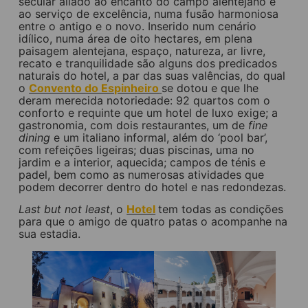
secular aliado ao encanto do campo alentejano e
ao serviço de excelência, numa fusão harmoniosa
entre o antigo e o novo. Inserido num cenário
idílico, numa área de oito hectares, em plena
paisagem alentejana, espaço, natureza, ar livre,
recato e tranquilidade são alguns dos predicados
naturais do hotel, a par das suas valências, do qual
o
Convento do Espinheiro
se dotou e que lhe
deram merecida notoriedade: 92 quartos com o
conforto e requinte que um hotel de luxo exige; a
gastronomia, com dois restaurantes, um de
fine
dining
e um italiano informal, além do ‘pool bar’,
com refeições ligeiras; duas piscinas, uma no
jardim e a interior, aquecida; campos de ténis e
padel, bem como as numerosas atividades que
podem decorrer dentro do hotel e nas redondezas.
Last but not least
, o
Hotel
tem todas as condições
para que o amigo de quatro patas o acompanhe na
sua estadia.