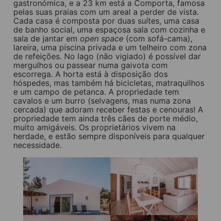
gastronómica, e a 23 km está a Comporta, famosa
pelas suas praias com um areal a perder de vista.
Cada casa é composta por duas suítes, uma casa
de banho social, uma espaçosa sala com cozinha e
sala de jantar em
open space
(com sofá-cama),
lareira, uma piscina privada e um telheiro com zona
de refeições. No lago (não vigiado) é possível dar
mergulhos ou passear numa gaivota com
escorrega. A horta está à disposição dos
hóspedes, mas também há bicicletas, matraquilhos
e um campo de petanca. A propriedade tem
cavalos e um burro (selvagens, mas numa zona
cercada) que adoram receber festas e cenouras! A
propriedade tem ainda três cães de porte médio,
muito amigáveis. Os proprietários vivem na
herdade, e estão sempre disponíveis para qualquer
necessidade.