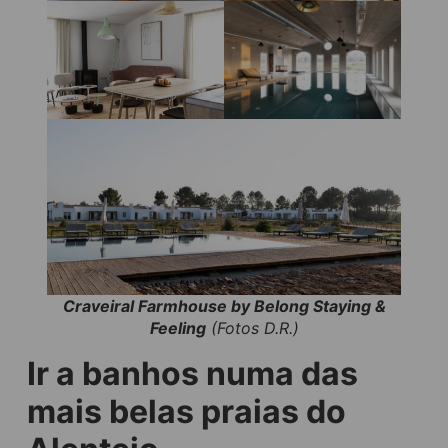
Craveiral Farmhouse by Belong Staying &
Feeling
(Fotos D.R.)
Ir a banhos numa das
mais belas praias do