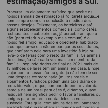
estimação/amigos a Sul
.
Procurar um alojamento turístico que aceite os
nossos animais de estimação já foi tarefa árdua…e
nem sempre com um conclusão à medida dos
nossos desejos. Felizmente, os hoteleiros e até
alguns estabelecimentos comerciais, como cafés,
restaurantes e cabeleireiros, já perceberam que o
cão (para referir o exemplo mais comum) é o
nosso fiel amigo, educado e obediente, habituado
a comportar-se e a não embaraçar os seus donos,
que confiaram nele para uma investida à loja ou
levá-lo de férias com o resto da família. Os animais
de estimação são cada vez mais um membro da
família – segundo dados de final de 2021, mais de
13 milhões de lares têm um animal em casa. E hoje,
viajar com o nosso cão ou gato já não tem de ser
uma despesa extraordinária (muitos hotéis e
alojamentos turísticos pedem uma taxa diária de
reduzido valor, o que, comparado com o valor da
estadia de um hotel para cães é, diríamos, quase
residual) nem significa pedir o favor a familiares ou
amigos para tomarem conta deles na nossa
ausência. Este guia, com alguns dos equipamentos
em Portugal que recebem animais de estimação, é