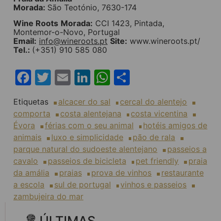
Morada:
São Teotónio, 7630-174
Wine Roots
Morada:
CCI 1423, Pintada,
Montemor-o-Novo, Portugal
Email:
info@wineroots.pt
Site:
www.wineroots.pt/
Tel.:
(+351) 910 585 080
Facebook
Twitter
Email
LinkedIn
WhatsApp
Share
Etiquetas
alcacer do sal
cercal do alentejo
comporta
costa alentejana
costa vicentina
Évora
férias com o seu animal
hotéis amigos de
animais
luxo e simplicidade
pão de rala
parque natural do sudoeste alentejano
passeios a
cavalo
passeios de bicicleta
pet friendly
praia
da amália
praias
prova de vinhos
restaurante
a escola
sul de portugal
vinhos e passeios
zambujeira do mar
ÚLTIMAS