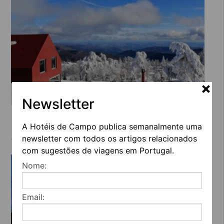
Newsletter
CASA DAS PENHAS DOURADAS –
ESTADIA DE CHARME, PERCURSOS,
A Hotéis de Campo publica semanalmente uma
BTT E SPA
newsletter com todos os artigos relacionados
com sugestões de viagens em Portugal.
Nome:
Email: