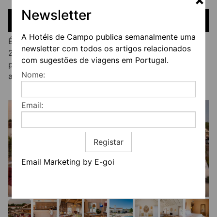
Newsletter
PREÇOS
A Hotéis de Campo publica semanalmente uma
Época baixa a partir de 160€ para Quarto Duplo e
newsletter com todos os artigos relacionados
220€ para as Villas. Época Média a partir de 250€
com sugestões de viagens em Portugal.
para Quarto Duplo e 300€ para as Villas. Época Alta
Nome:
a partir de 450€ os Quartos Duplos e 550€ as Villas.
Email:
Registar
Email Marketing by E-goi