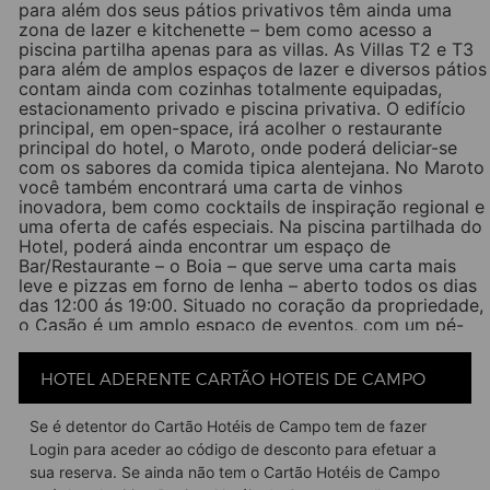
para além dos seus pátios privativos têm ainda uma
zona de lazer e kitchenette – bem como acesso a
piscina partilha apenas para as villas. As Villas T2 e T3
para além de amplos espaços de lazer e diversos pátios
contam ainda com cozinhas totalmente equipadas,
estacionamento privado e piscina privativa. O edifício
principal, em open-space, irá acolher o restaurante
principal do hotel, o Maroto, onde poderá deliciar-se
com os sabores da comida tipica alentejana. No Maroto
você também encontrará uma carta de vinhos
inovadora, bem como cocktails de inspiração regional e
uma oferta de cafés especiais. Na piscina partilhada do
Hotel, poderá ainda encontrar um espaço de
Bar/Restaurante – o Boia – que serve uma carta mais
leve e pizzas em forno de lenha – aberto todos os dias
das 12:00 ás 19:00. Situado no coração da propriedade,
o Casão é um amplo espaço de eventos, com um pé-
direito de 8 metros de altura e uma área lounge que
terá como objetivo acolher todos os hóspedes que nos
HOTEL ADERENTE CARTÃO HOTEIS DE CAMPO
visitam. Com a versatilidade na sua essência, este
espaço reúne as características ideais para a realização
de banquetes, exposições, aulas de yoga e muitos
Se é detentor do Cartão Hotéis de Campo tem de fazer
outros eventos. Dispõe ainda de um espaço exterior de
Login para aceder ao código de desconto para efetuar a
fogueiras com capacidade para 35 pessoas preparadas
sua reserva. Se ainda não tem o Cartão Hotéis de Campo
para lhe oferecer cocktails, ostras e vinho desde o pôr