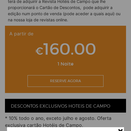
terá de adquirir a Revista Hotéis de Campo que lhe
do sol e ao som de música e risadas entre amigos,
proporcionará o Cartão de Descontos, pode adquirir a
familiares e desconhecidos. Um spa regenerativo onde
a osteopatia, o treino pessoal e o aconselhamento
edição num ponto de venda (pode aceder a quais
aqui
) ou
nutricional proporcionarão a trindade de apoio que
na nossa
loja de revistas online
.
acreditamos ser vital para a vida de todos.
Naturalmente, massagens profissionais e tratamentos
A partir de
de inspiração local são essenciais e não somos
diferentes.
160.00
€
Facebook
Twitter
Email
LinkedIn
WhatsApp
Share
1 Noite
RESERVE AGORA
DESCONTOS EXCLUSIVOS HOTEIS DE CAMPO
* 10% todo o ano, exceto julho e agosto. Oferta
exclusiva cartão Hotéis de Campo.