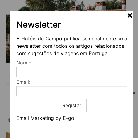
Newsletter
A Hotéis de Campo publica semanalmente uma
newsletter com todos os artigos relacionados
com sugestões de viagens em Portugal.
Nome:
MONTE DO AREEIRO – A SUA CASA DE
CAMPO
Email:
«
1
2
3
4
5
6
7
8
9
»
Registar
Email Marketing by E-goi
HOTEIS