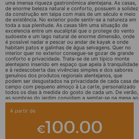
uma imensa riqueza gastronómica alentejana. As casas,
de enorme beleza natural e conforto, possuem a solidez
da construção em taipa com mais de um século e meio
de existência. No exterior pode sentir-se a natureza em
toda a sua plenitude. As casas têm uma situação de
excelencia entre um eucaliptal que o protege do vento
sudoeste e um lago natural de enorme dimensão, onde
é possível nadar e pescar ou andar de kayak e onde
habitam patos e galinhas de água selvagens. Quer no
interior quer no exterior consegue-se gozar de grande
conforto e privacidade. Trata-se de um típico monte
alentejano inserido em espaço que apela à tranquilidade
e à redescoberta das vivências simples e dos sabores
genuínos dos produtos regionais alentejanos, que
podem ser desgustados na privacidade de cada casa de
campo com pequeno almoço à La carte, personalizado
todos os dias à medida do gosto de cada um. De verão,
as sombras do jardim convidam a semtar-se na mesa ao
ar livre, enquanto de inverno a lareira espalha um calor
agradável. Com profundas procupaçõe ecológicas, o
A partir de
Cerro da Fontinha é um exemplo pioneiro na Costa
100.00
Vicentina e possui já uma certificação de
sustentabilidade e de turismo responsável emitido pela
€
Biosphere Tourism.