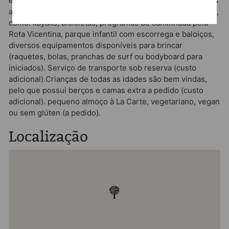
e serviço de lavandaria (cobrança adicional). São várias as
actividades que podem ser gozadas no Cerro da Fontinha,
como: kayaks, bicicletas, programas de caminhada pela
Rota Vicentina, parque infantil com escorrega e baloiços,
diversos equipamentos disponíveis para brincar
(raquetes, bolas, pranchas de surf ou bodyboard para
iniciados). Serviço de transporte sob reserva (custo
adicional).Crianças de todas as idades são bem vindas,
pelo que possui berços e camas extra a pedido (custo
adicional). pequeno almoço à La Carte, vegetariano, vegan
ou sem glúten (a pedido).
Localização