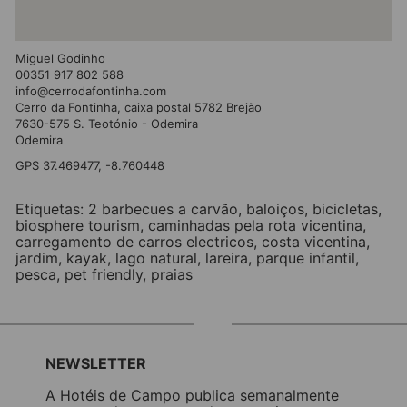
Miguel Godinho
00351 917 802 588
info@cerrodafontinha.com
Cerro da Fontinha, caixa postal 5782 Brejão
7630-575 S. Teotónio - Odemira
Odemira
GPS 37.469477, -8.760448
Etiquetas:
2 barbecues a carvão
,
baloiços
,
bicicletas
,
biosphere tourism
,
caminhadas pela rota vicentina
,
carregamento de carros electricos
,
costa vicentina
,
jardim
,
kayak
,
lago natural
,
lareira
,
parque infantil
,
pesca
,
pet friendly
,
praias
NEWSLETTER
A Hotéis de Campo publica semanalmente