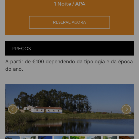
Facebook
Twitter
Email
LinkedIn
WhatsApp
Share
1 Noite /
APA
RESERVE AGORA
PREÇOS
A partir de €100 dependendo da tipologia e da época
do ano.