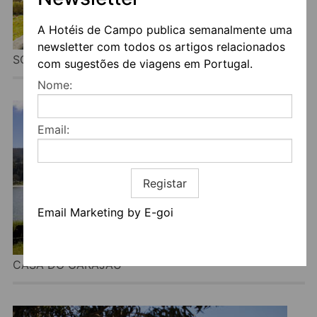
A Hotéis de Campo publica semanalmente uma
newsletter com todos os artigos relacionados
SOLAR DAS BOUÇAS-ART & WINE
com sugestões de viagens em Portugal.
Nome:
Email:
Registar
Email Marketing by E-goi
CASA DO GARAJAU